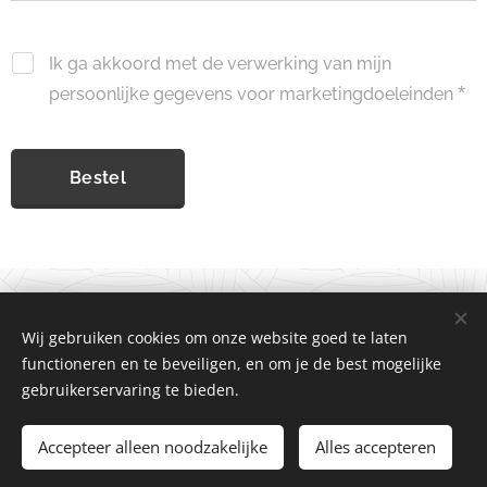
Ik ga akkoord met de verwerking van mijn
persoonlijke gegevens voor marketingdoeleinden
Bestel
© 2026 Elseline Timmer Onderwijsadvies &
Wij gebruiken cookies om onze website goed te laten
Vertrouwenswerk. | Alle rechten voorbehouden
functioneren en te beveiligen, en om je de best mogelijke
Algemene voorwaarden
|
Privacy verklaring
|
Klachtenprocedure
|
gebruikerservaring te bieden.
Disclaimer
Accepteer alleen noodzakelijke
Cookies
Alles accepteren